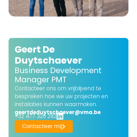
Geert De
Duytschaever
Business Development
Manager PMT
Contacteer ons om vrijblijvend te
bespreken hoe we uw projecten en
installaties kunnen waarmaken.
geertdeduytschaever@vma.be
+32 477 326 282
Contacteer mij