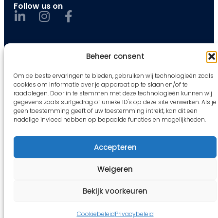
Follow us on
Beheer consent
© 2026 VMA All rights reserved.
Om de beste ervaringen te bieden, gebruiken wij technologieën zoals
Privacybeleid
cookies om informatie over je apparaat op te slaan en/of te
Cookiebeleid
raadplegen. Door in te stemmen met deze technologieën kunnen wij
Data Protection Notice
gegevens zoals surfgedrag of unieke ID's op deze site verwerken. Als je
Disclaimer
geen toestemming geeft of uw toestemming intrekt, kan dit een
nadelige invloed hebben op bepaalde functies en mogelijkheden.
Accepteren
Weigeren
Bekijk voorkeuren
Cookiebeleid
Privacybeleid