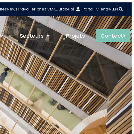
ites
News
Travailler chez VMA
Durabilité
Portail Clients
NL
EN
Secteurs
Projets
Contact