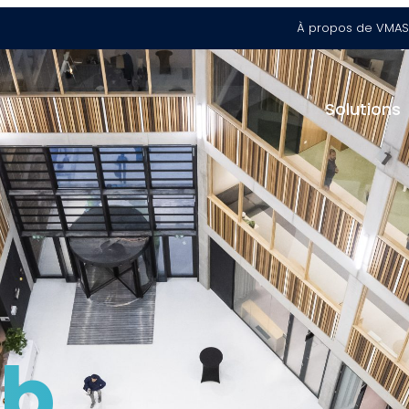
À propos de VMA
S
Solutions
ub