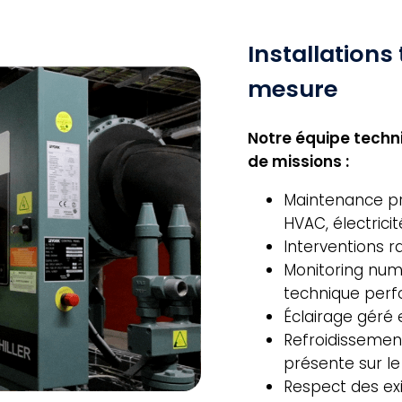
Installation
mesure
Notre équipe tech
de missions :
Maintenance pré
HVAC, électrici
Interventions 
Monitoring num
technique per
Éclairage géré 
Refroidissement
présente sur le 
Respect des exi