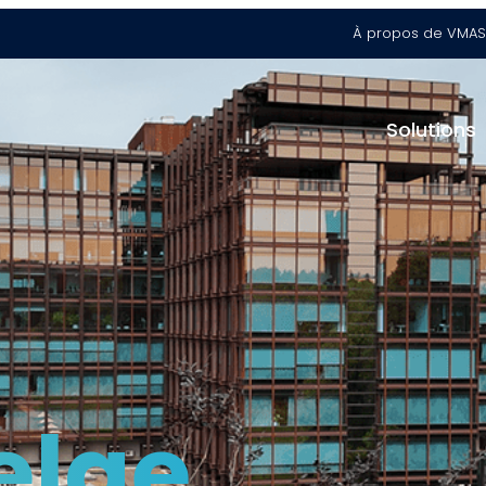
À propos de VMA
S
Solutions
elge