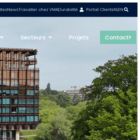
ites
News
Travailler chez VMA
Durabilité
Portail Clients
NL
EN
Secteurs
Projets
Contact