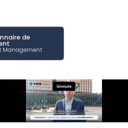
nnaire de
ent
st Management